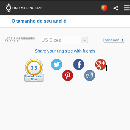
O tamanho do seu anel é
Escala de tamanho
US Sizes
saiba mais
de anéis:
Share your ring size with friends
3.5
United States
Sizes