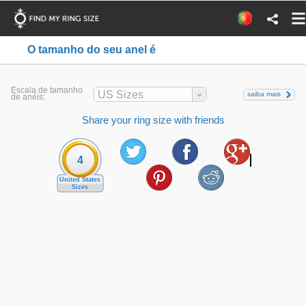
O tamanho do seu anel é
Escala de tamanho
US Sizes
saiba mais
de anéis:
Share your ring size with friends
4
United States
Sizes