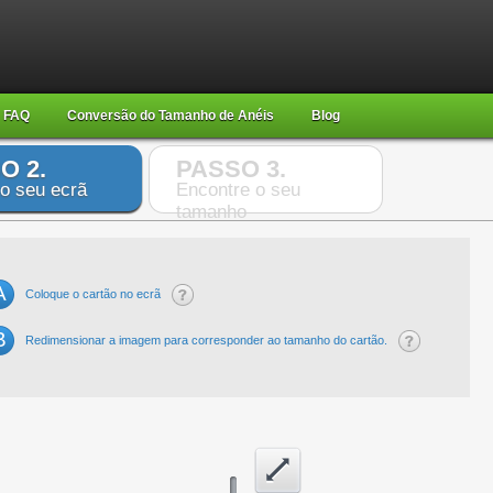
FAQ
Conversão do Tamanho de Anéis
Blog
O 2.
PASSO 3.
 o seu ecrã
Encontre o seu
tamanho
A
Coloque o cartão no ecrã
B
Redimensionar a imagem para corresponder ao tamanho do cartão.