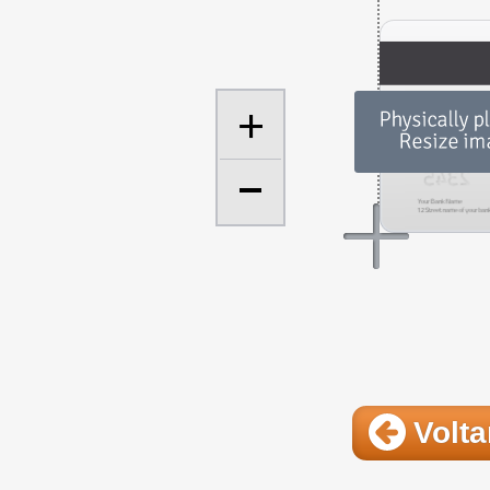
+
Volta