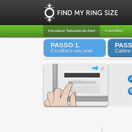
Encontrar Tamanho do Anel
Conselhos
PASSO 1.
PASS
Escolha o seu anel
Calibre