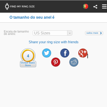
O tamanho do seu anel é
Escala de tamanho
US Sizes
saiba mais
de anéis:
Share your ring size with friends
4
United States
Sizes