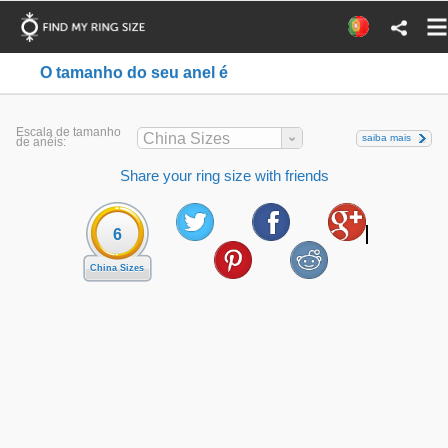
O tamanho do seu anel é
Escala de tamanho
China Sizes
saiba mais
de anéis:
Share your ring size with friends
6
China Sizes