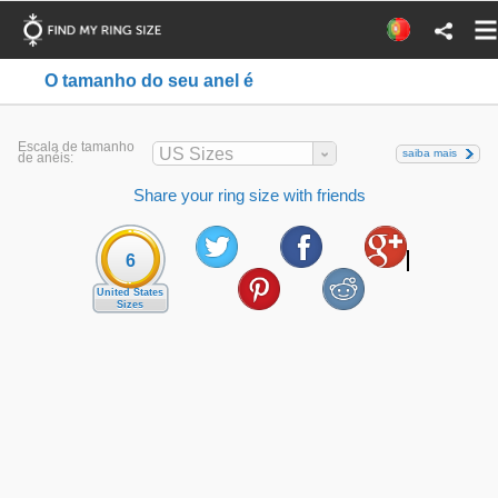
O tamanho do seu anel é
Escala de tamanho
US Sizes
saiba mais
de anéis:
Share your ring size with friends
6
United States
Sizes