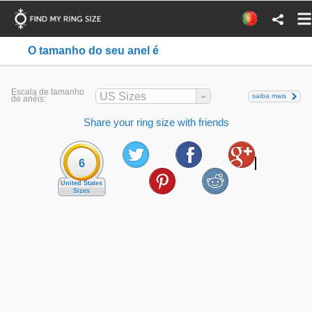
O tamanho do seu anel é
Escala de tamanho
US Sizes
saiba mais
de anéis:
Share your ring size with friends
6
United States
Sizes