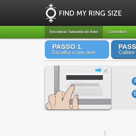
Encontrar Tamanho do Anel
Conselhos
PASSO 1.
PASS
Escolha o seu anel
Calibre