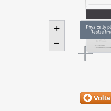
+
Volta