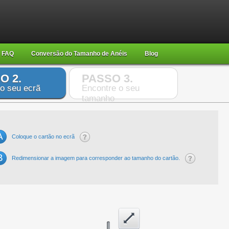
FAQ
Conversão do Tamanho de Anéis
Blog
O 2.
PASSO 3.
 o seu ecrã
Encontre o seu
tamanho
A
Coloque o cartão no ecrã
B
Redimensionar a imagem para corresponder ao tamanho do cartão.