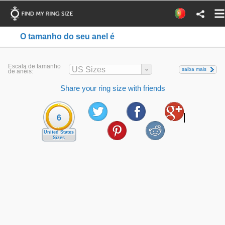
O tamanho do seu anel é
Escala de tamanho
US Sizes
saiba mais
de anéis:
Share your ring size with friends
6
United States
Sizes