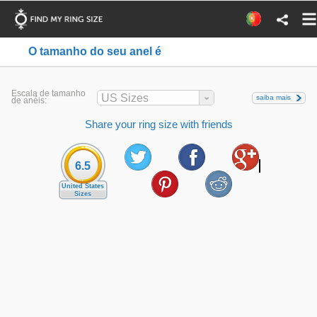
O tamanho do seu anel é
Escala de tamanho
US Sizes
saiba mais
de anéis:
Share your ring size with friends
6.5
United States
Sizes