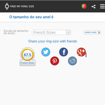
O tamanho do seu anel é
Escala de tamanho
French Sizes
saiba mais
de anéis:
Share your ring size with friends
67.5
France Sizes