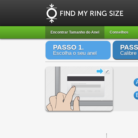
Encontrar Tamanho do Anel
Conselhos
PASSO 1.
PASS
Escolha o seu anel
Calibre