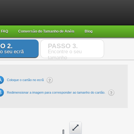
FAQ
Conversão do Tamanho de Anéis
Blog
O 2.
PASSO 3.
 o seu ecrã
Encontre o seu
tamanho
A
Coloque o cartão no ecrã
B
Redimensionar a imagem para corresponder ao tamanho do cartão.