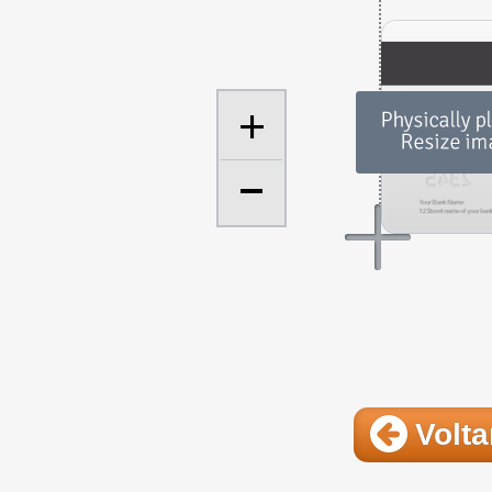
+
Volta