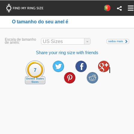
O tamanho do seu anel é
Escala de tamanho
US Sizes
saiba mais
de anéis:
Share your ring size with friends
7
United States
Sizes