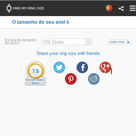
O tamanho do seu anel é
Escala de tamanho
US Sizes
saiba mais
de anéis:
Share your ring size with friends
7.5
United States
Sizes