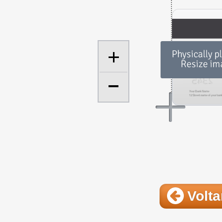
+
Volta