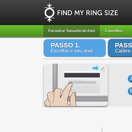
Encontrar Tamanho do Anel
Conselhos
PASSO 1.
PASS
Escolha o seu anel
Calibre