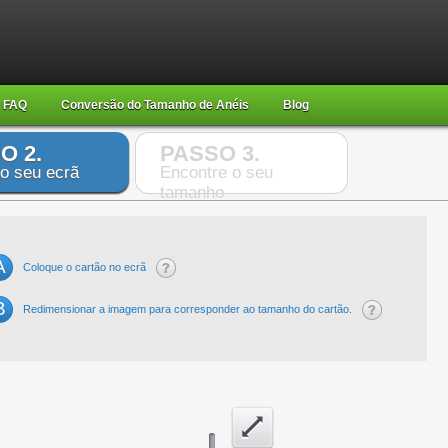
FAQ
Conversão do Tamanho de Anéis
Blog
O 2.
PASSO 3.
 o seu ecrã
Encontre o seu
tamanho
A
Coloque o cartão no ecrã
B
Redimensionar a imagem para corresponder ao tamanho do cartão.