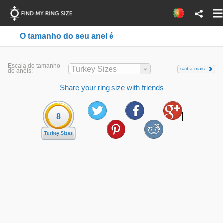
O tamanho do seu anel é
Escala de tamanho
Turkey Sizes
saiba mais
de anéis:
Share your ring size with friends
8
Turkey Sizes