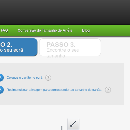
FAQ
Conversão do Tamanho de Anéis
Blog
O 2.
PASSO 3.
 o seu ecrã
Encontre o seu
tamanho
A
Coloque o cartão no ecrã
B
Redimensionar a imagem para corresponder ao tamanho do cartão.