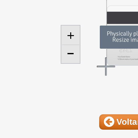
+
Volta