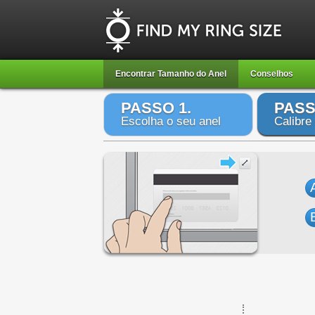
Encontrar Tamanho do Anel
Conselhos
PASSO 1.
PASS
Escolha o seu anel
Calibre