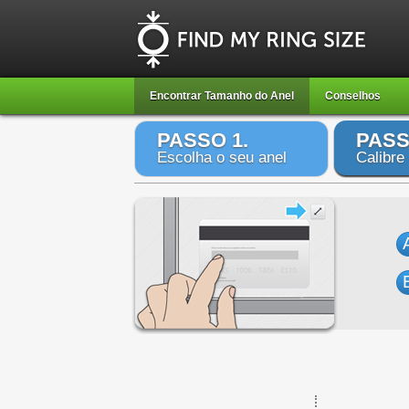
Encontrar Tamanho do Anel
Conselhos
PASSO 1.
PASS
Escolha o seu anel
Calibre