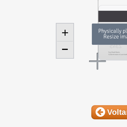
+
Volta