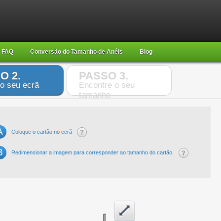
FAQ
Conversão do Tamanho de Anéis
Blog
O 2.
PASSO 3.
 o seu ecrã
Encontre o seu
tamanho
A
Coloque o cartão no ecrã
B
Redimensionar a imagem para corresponder ao tamanho do cartão.