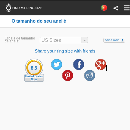
O tamanho do seu anel é
Escala de tamanho
US Sizes
saiba mais
de anéis:
Share your ring size with friends
8.5
United States
Sizes