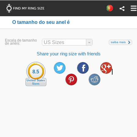
O tamanho do seu anel é
Escala de tamanho
US Sizes
saiba mais
de anéis:
Share your ring size with friends
8.5
United States
Sizes