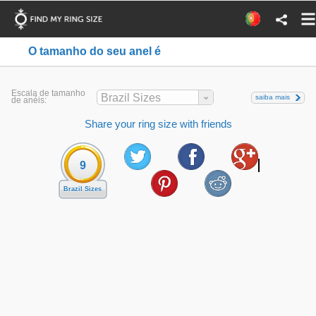
O tamanho do seu anel é
Escala de tamanho
Brazil Sizes
saiba mais
de anéis:
Share your ring size with friends
9
Brazil Sizes