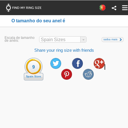
O tamanho do seu anel é
Escala de tamanho
Spain Sizes
saiba mais
de anéis:
Share your ring size with friends
9
Spain Sizes