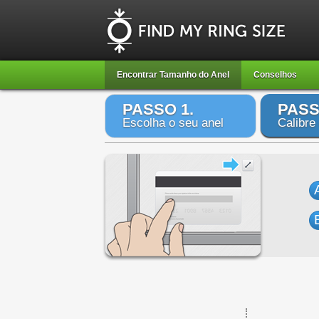
Encontrar Tamanho do Anel
Conselhos
PASSO 1.
PASS
Escolha o seu anel
Calibre