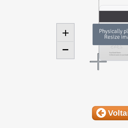
+
Volta