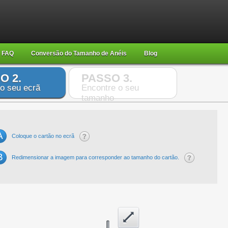
FAQ
Conversão do Tamanho de Anéis
Blog
O 2.
PASSO 3.
 o seu ecrã
Encontre o seu
tamanho
A
Coloque o cartão no ecrã
B
Redimensionar a imagem para corresponder ao tamanho do cartão.