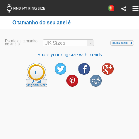
O tamanho do seu anel é
Escala de tamanho
UK Sizes
saiba mais
de anéis:
Share your ring size with friends
L
United
Kingdom Sizes