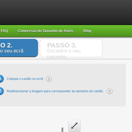
FAQ
Conversão do Tamanho de Anéis
Blog
O 2.
PASSO 3.
 o seu ecrã
Encontre o seu
tamanho
A
Coloque o cartão no ecrã
B
Redimensionar a imagem para corresponder ao tamanho do cartão.