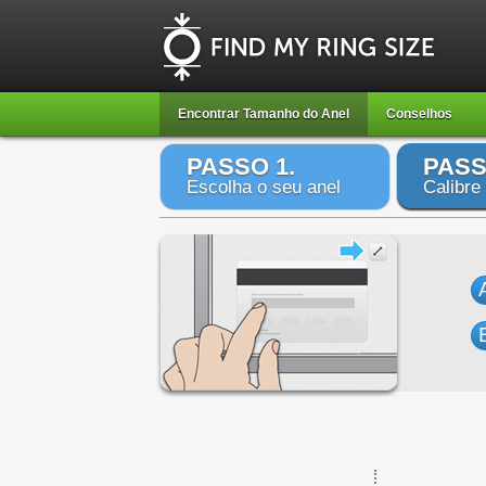
Encontrar Tamanho do Anel
Conselhos
PASSO 1.
PASS
Escolha o seu anel
Calibre