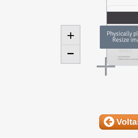
+
Volta