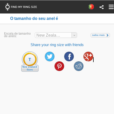
O tamanho do seu anel é
Escala de tamanho
New Zealand
saiba mais
de anéis:
Share your ring size with friends
T
New Zealand
Sizes