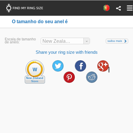
O tamanho do seu anel é
Escala de tamanho
New Zealand
saiba mais
de anéis:
Share your ring size with friends
W
New Zealand
Sizes