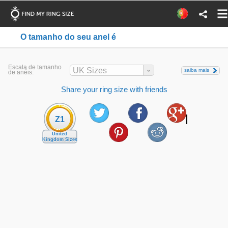
O tamanho do seu anel é
Escala de tamanho
UK Sizes
saiba mais
de anéis:
Share your ring size with friends
Z1
United
Kingdom Sizes