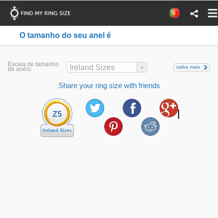
O tamanho do seu anel é
Escala de tamanho
Ireland Sizes
saiba mais
de anéis:
Share your ring size with friends
Z5
Ireland Sizes