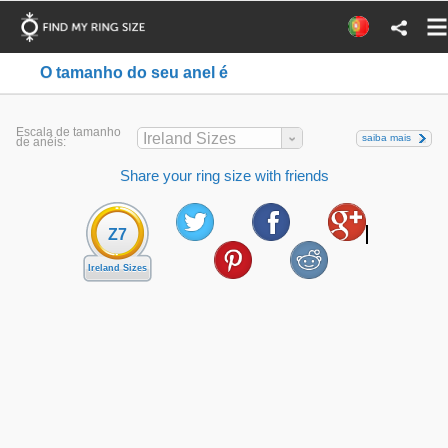
O tamanho do seu anel é
Escala de tamanho
Ireland Sizes
saiba mais
de anéis:
Share your ring size with friends
Z7
Ireland Sizes