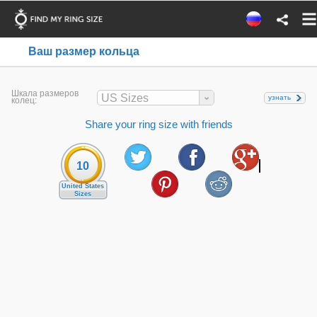
Ваш размер кольца
Шкала размеров
US Sizes
узнать
колец:
Share your ring size with friends
10
United States
Sizes