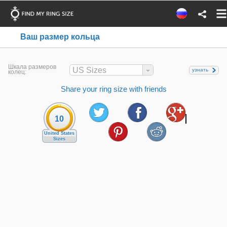
Ваш размер кольца
Шкала размеров
US Sizes
узнать
колец:
Share your ring size with friends
10
United States
Sizes