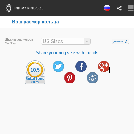
Ваш размер кольца
Шкала размеров
US Sizes
узнать
колец:
Share your ring size with friends
10.5
United States
Sizes