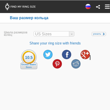
Ваш размер кольца
Шкала размеров
US Sizes
узнать
колец:
Share your ring size with friends
10.5
United States
Sizes