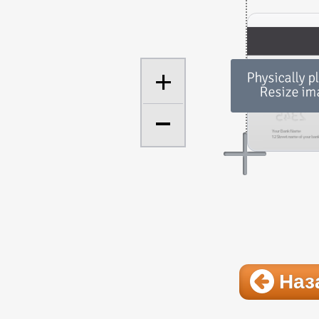
+
Наз