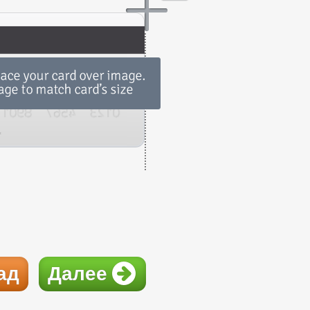
ад
Далее