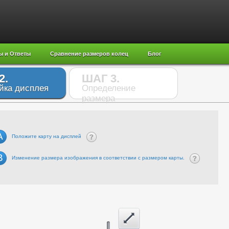
ы и Ответы
Сравнение размеров колец
Блог
2.
ШАГ 3.
йка дисплея
Определение
размера
A
Положите карту на дисплей
B
Изменение размера изображения в соответствии с размером карты.