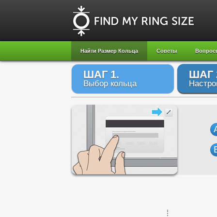
Найти Размер Кольца
Советы
Вопрос
ШАГ 1.
ШАГ 
Выбор кольца
Настро