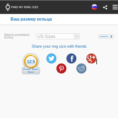
Ваш размер кольца
Шкала размеров
US Sizes
узнать
колец:
Share your ring size with friends
12.5
United States
Sizes