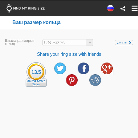
Ваш размер кольца
Шкала размеров
US Sizes
узнать
колец:
Share your ring size with friends
13.5
United States
Sizes