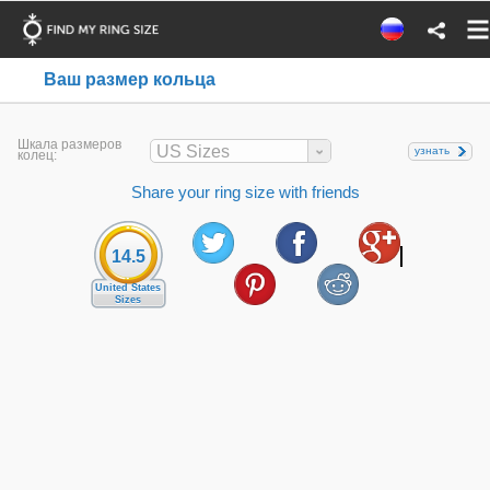
Ваш размер кольца
Шкала размеров
US Sizes
узнать
колец:
Share your ring size with friends
14.5
United States
Sizes