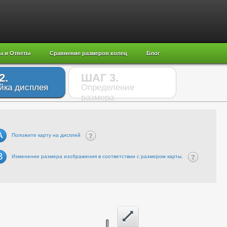
ы и Ответы
Сравнение размеров колец
Блог
2.
ШАГ 3.
йка дисплея
Определение
размера
A
Положите карту на дисплей
B
Изменение размера изображения в соответствии с размером карты.