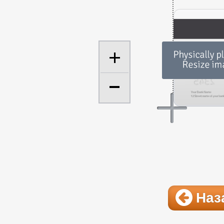
+
Наз