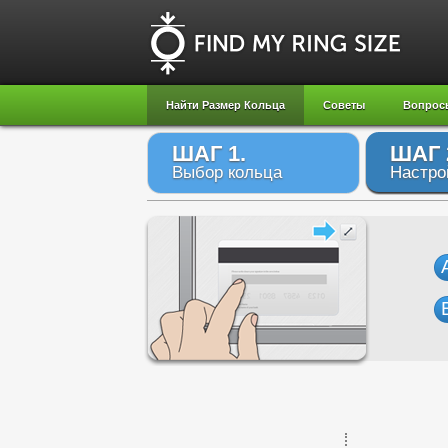
Найти Размер Кольца
Советы
Вопрос
ШАГ 1.
ШАГ 
Выбор кольца
Настро