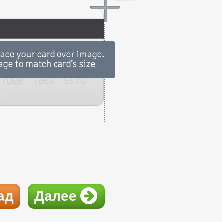
ад
Далее