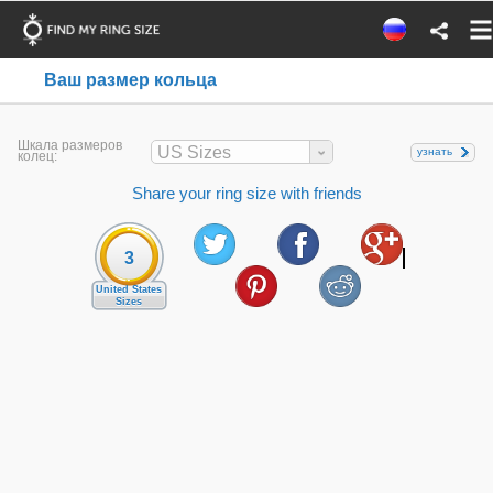
Ваш размер кольца
Шкала размеров
US Sizes
узнать
колец:
Share your ring size with friends
3
United States
Sizes