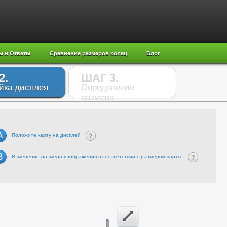
ы и Ответы
Сравнение размеров колец
Блог
2.
ШАГ 3.
йка дисплея
Определение
размера
A
Положите карту на дисплей
B
Изменение размера изображения в соответствии с размером карты.