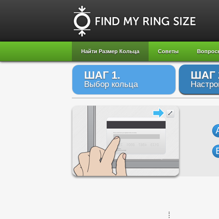
Найти Размер Кольца
Советы
Вопрос
ШАГ 1.
ШАГ 
Выбор кольца
Настро