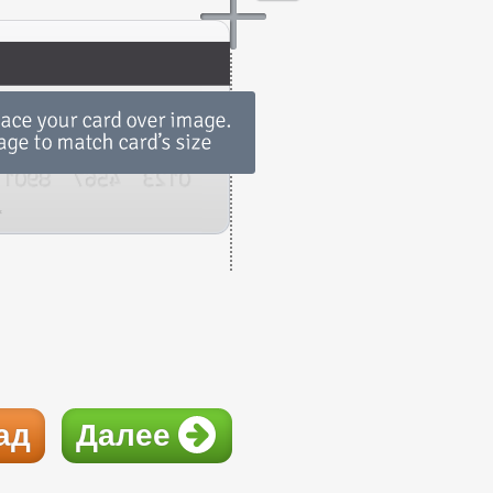
ад
Далее