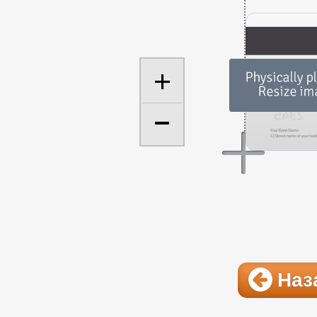
+
Наз