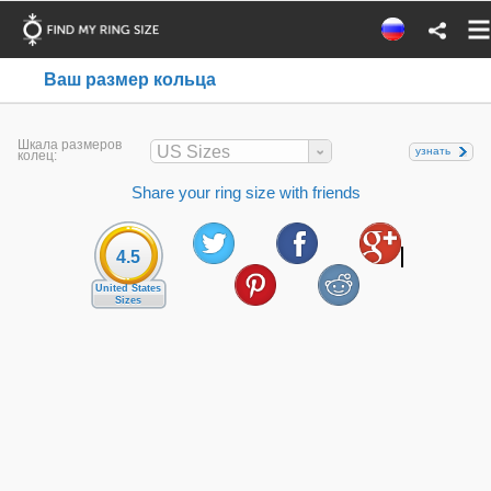
Ваш размер кольца
Шкала размеров
US Sizes
узнать
колец:
Share your ring size with friends
4.5
United States
Sizes