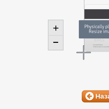
+
Наз