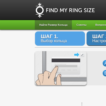
Найти Размер Кольца
Советы
Вопрос
ШАГ 1.
ШАГ 
Выбор кольца
Настро