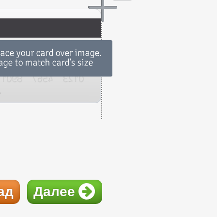
ад
Далее