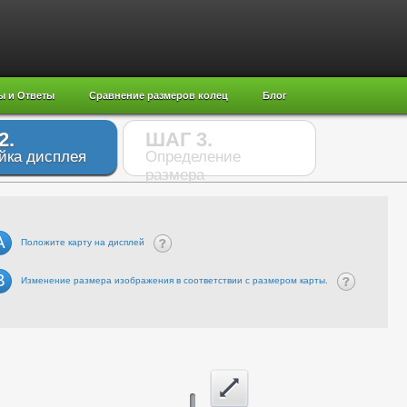
ы и Ответы
Сравнение размеров колец
Блог
2.
ШАГ 3.
йка дисплея
Определение
размера
A
Положите карту на дисплей
B
Изменение размера изображения в соответствии с размером карты.