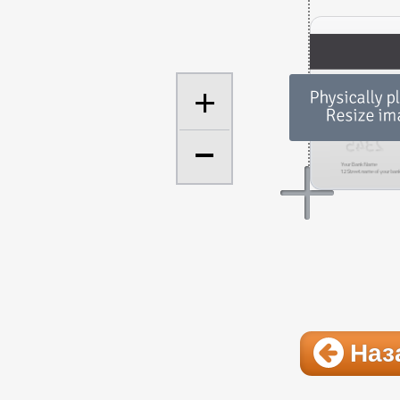
+
Наз