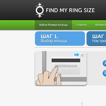
Найти Размер Кольца
Советы
Вопрос
ШАГ 1.
ШАГ 
Выбор кольца
Настро