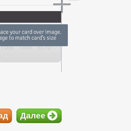
ад
Далее