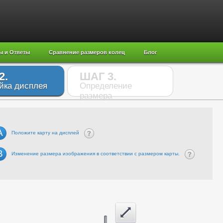
ы и Ответы
Сравнение размеров колец
Блог
2.
ШАГ 3.
йка дисплея
Определение
размера
A
Положите карту на дисплей
B
Изменение размера изображения в соответствии с размером карты.