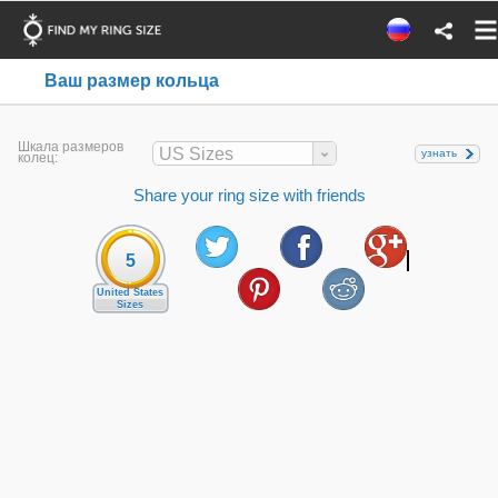
Ваш размер кольца
Шкала размеров
US Sizes
узнать
колец:
Share your ring size with friends
5
United States
Sizes