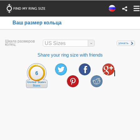
Ваш размер кольца
Шкала размеров
US Sizes
узнать
колец:
Share your ring size with friends
6
United States
Sizes