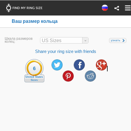
Ваш размер кольца
Шкала размеров
US Sizes
узнать
колец:
Share your ring size with friends
6
United States
Sizes