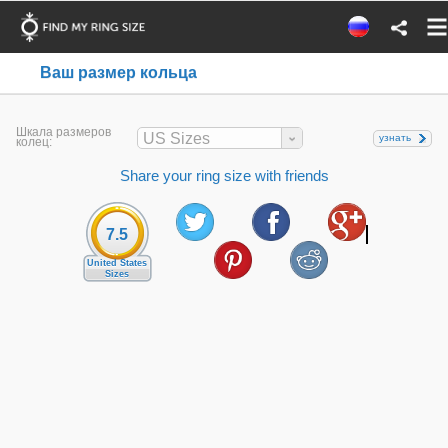
Ваш размер кольца
Шкала размеров
US Sizes
узнать
колец:
Share your ring size with friends
7.5
United States
Sizes