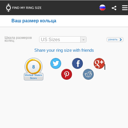
Ваш размер кольца
Шкала размеров
US Sizes
узнать
колец:
Share your ring size with friends
8
United States
Sizes