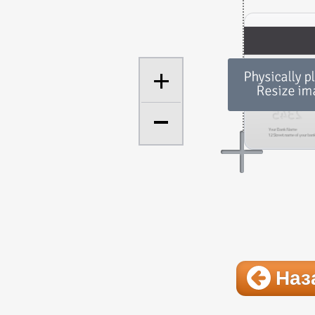
+
Наз