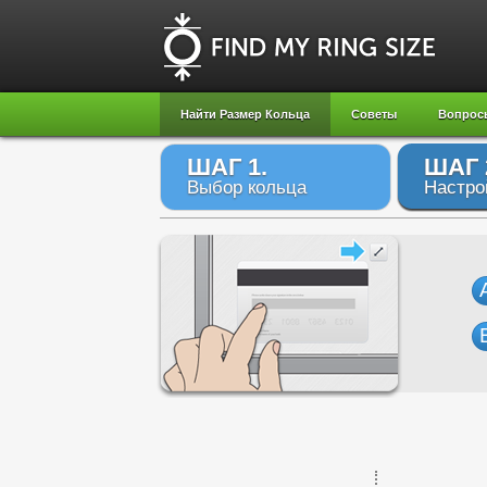
Найти Размер Кольца
Советы
Вопрос
ШАГ 1.
ШАГ 
Выбор кольца
Настро