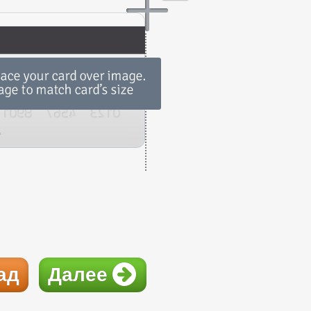
ад
Далее