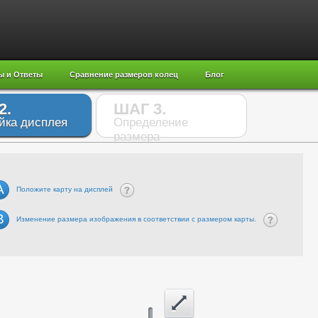
ы и Ответы
Сравнение размеров колец
Блог
2.
ШАГ 3.
йка дисплея
Определение
размера
A
Положите карту на дисплей
B
Изменение размера изображения в соответствии с размером карты.